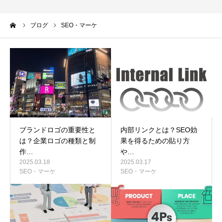
ーム
ブログ
SEO・マーケ
ブランドロゴの重要性と
内部リンクとは？SEO効
は？企業ロゴの種類と制
果を得るための貼り方
作…
や…
2025.03.18
2025.03.17
SEO・マーケ
SEO・マーケ