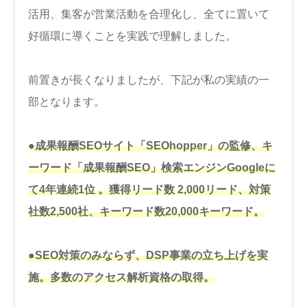
活用、集客が営業活動を合理化し、全てに置いて
好循環に導くことを実践で理解しました。
前置きが長くなりましたが、下記が私の実績の一
部となります。
●成果報酬SEOサイト「SEOhopper」の監修、キ
ーワード「成果報酬SEO」検索エンジンGoogleに
て4年連続1位 。獲得リード数 2,000リード、対策
社数2,500社、キーワード数20,000キーワード。
●SEO対策のみならず、DSP事業の立ち上げを実
施。多数のアクセス解析資格の取得。