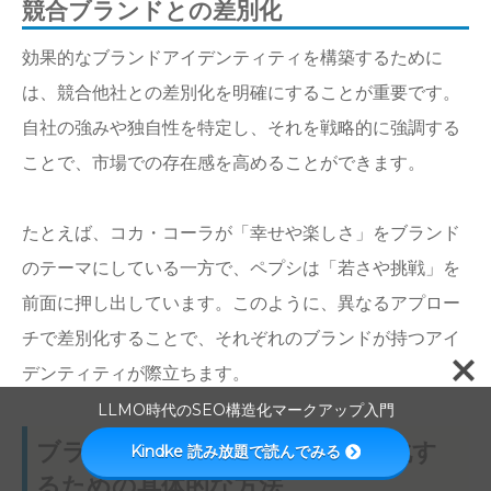
競合ブランドとの差別化
効果的なブランドアイデンティティを構築するために
は、競合他社との差別化を明確にすることが重要です。
自社の強みや独自性を特定し、それを戦略的に強調する
ことで、市場での存在感を高めることができます。
たとえば、コカ・コーラが「幸せや楽しさ」をブランド
のテーマにしている一方で、ペプシは「若さや挑戦」を
前面に押し出しています。このように、異なるアプロー
チで差別化することで、それぞれのブランドが持つアイ
デンティティが際立ちます。
LLMO時代のSEO構造化マークアップ入門
ブランドアイデンティティを強化す
Kindke 読み放題で読んでみる
るための具体的な方法