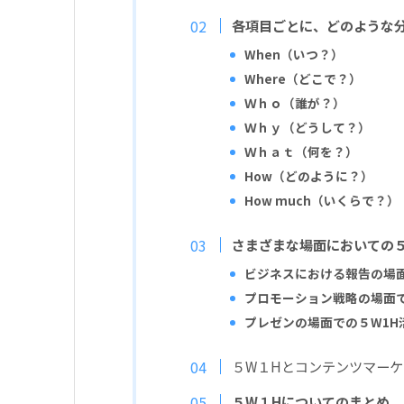
各項目ごとに、どのような
When
（いつ？）
Where（どこで？）
Ｗｈｏ（誰が？）
Ｗｈｙ（どうして？）
Ｗｈａｔ（何を？）
How
（どのように？）
How much
（いくらで？）
さまざまな場面においての５
ビジネスにおける報告の場面
プロモーション戦略の場面で
プレゼンの場面での５W1H
５W１Hとコンテンツマーケ
５W１Hについてのまとめ