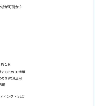
分析が可能か？
W１H
での５W1H活用
の５W1H活用
活用
ティング・SEO