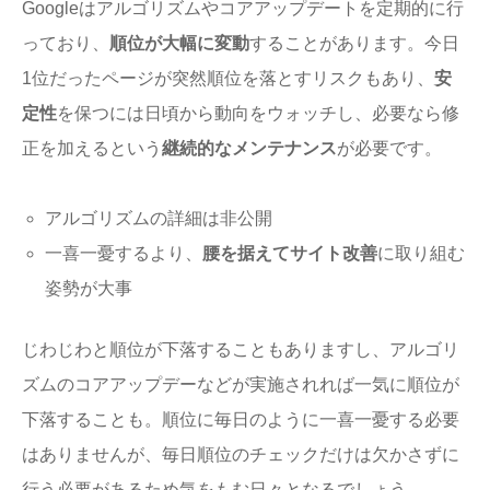
Googleはアルゴリズムやコアアップデートを定期的に行
っており、
順位が大幅に変動
することがあります。今日
1位だったページが突然順位を落とすリスクもあり、
安
定性
を保つには日頃から動向をウォッチし、必要なら修
正を加えるという
継続的なメンテナンス
が必要です。
アルゴリズムの詳細は非公開
一喜一憂するより、
腰を据えてサイト改善
に取り組む
姿勢が大事
じわじわと順位が下落することもありますし、アルゴリ
ズムのコアアップデーなどが実施されれば一気に順位が
下落することも。順位に毎日のように一喜一憂する必要
はありませんが、毎日順位のチェックだけは欠かさずに
行う必要があるため気をもむ日々となるでしょう。